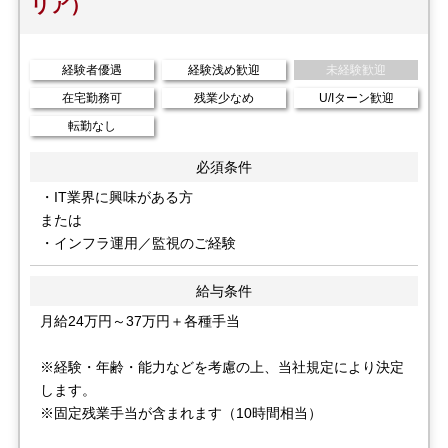
リア）
経験者優遇
経験浅め歓迎
未経験歓迎
在宅勤務可
残業少なめ
U/Iターン歓迎
転勤なし
必須条件
・IT業界に興味がある方
または
・インフラ運用／監視のご経験
給与条件
月給24万円～37万円＋各種手当
※経験・年齢・能力などを考慮の上、当社規定により決定
します。
※固定残業手当が含まれます（10時間相当）