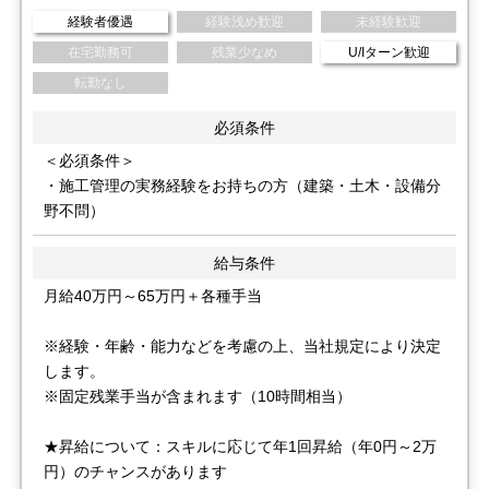
経験者優遇
経験浅め歓迎
未経験歓迎
在宅勤務可
残業少なめ
U/Iターン歓迎
転勤なし
必須条件
＜必須条件＞
・施工管理の実務経験をお持ちの方（建築・土木・設備分
野不問）
給与条件
月給40万円～65万円＋各種手当
※経験・年齢・能力などを考慮の上、当社規定により決定
します。
※固定残業手当が含まれます（10時間相当）
★昇給について：スキルに応じて年1回昇給（年0円～2万
円）のチャンスがあります