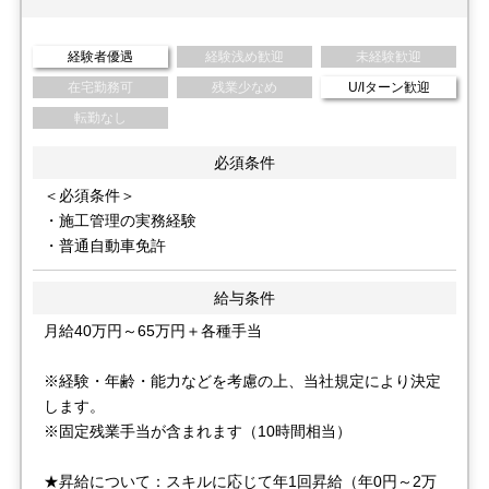
経験者優遇
経験浅め歓迎
未経験歓迎
在宅勤務可
残業少なめ
U/Iターン歓迎
転勤なし
必須条件
＜必須条件＞
・施工管理の実務経験
・普通自動車免許
給与条件
月給40万円～65万円＋各種手当
※経験・年齢・能力などを考慮の上、当社規定により決定
します。
※固定残業手当が含まれます（10時間相当）
★昇給について：スキルに応じて年1回昇給（年0円～2万