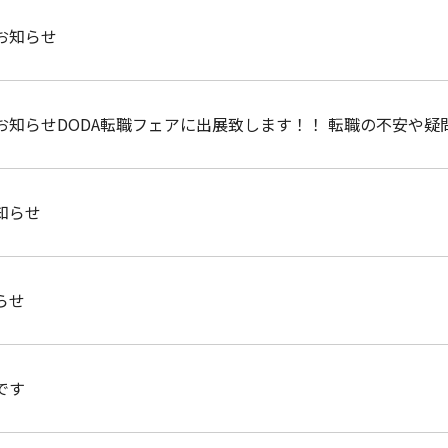
お知らせ
お知らせDODA転職フェアに出展致します！！ 転職の不安や疑
0～21：00 場所：東京ドーム内プリズムホール img_sh
003 皆様のご来場心よりお待ちしております。
知らせ
らせ
です